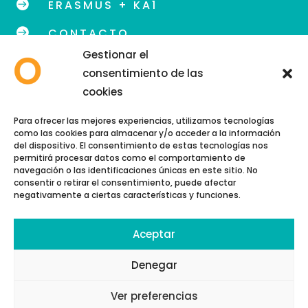

ERASMUS + KA1

CONTACTO
Gestionar el
consentimiento de las
cookies
info@eoidegranada.org
Para ofrecer las mejores experiencias, utilizamos tecnologías
como las cookies para almacenar y/o acceder a la información
Teléfono: 958 89 48 54
del dispositivo. El consentimiento de estas tecnologías nos
permitirá procesar datos como el comportamiento de
navegación o las identificaciones únicas en este sitio. No
consentir o retirar el consentimiento, puede afectar
negativamente a ciertas características y funciones.
Aceptar
Copyright © 2026 | EOI GRANADA
Política de cookies
Denegar
Política de privacidad
Ver preferencias
Aviso Legal