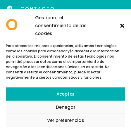

CONTACTO
Gestionar el
consentimiento de las
cookies
info@eoidegranada.org
Para ofrecer las mejores experiencias, utilizamos tecnologías
como las cookies para almacenar y/o acceder a la información
Teléfono: 958 89 48 54
del dispositivo. El consentimiento de estas tecnologías nos
permitirá procesar datos como el comportamiento de
navegación o las identificaciones únicas en este sitio. No
consentir o retirar el consentimiento, puede afectar
negativamente a ciertas características y funciones.
Aceptar
Copyright © 2026 | EOI GRANADA
Política de cookies
Denegar
Política de privacidad
Ver preferencias
Aviso Legal
Diseñado por
Pacto Visual