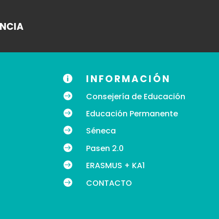
ANCIA
INFORMACIÓN


Consejería de Educación

Educación Permanente

Séneca

Pasen 2.0

ERASMUS + KA1

CONTACTO