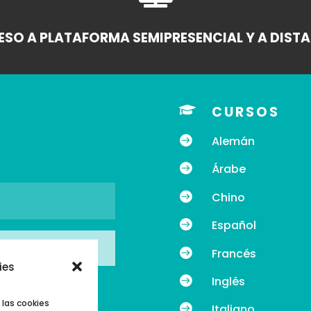
SO A PLATAFORMA SEMIPRESENCIAL Y A DIST

CURSOS

Alemán

Árabe

Chino

Español

Francés
ies

Inglés
 las cookies

Italiano