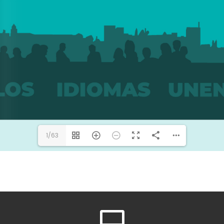
1/63
