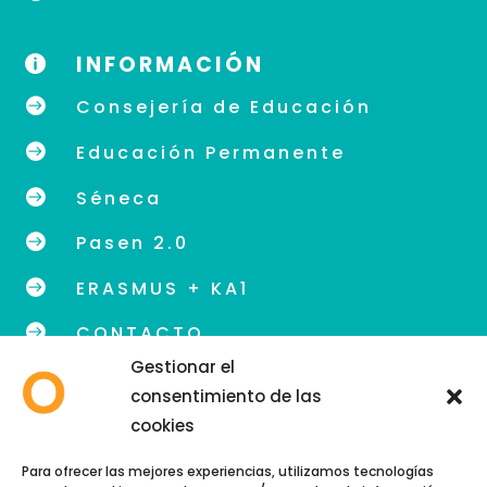
INFORMACIÓN


Consejería de Educación

Educación Permanente

Séneca

Pasen 2.0

ERASMUS + KA1

CONTACTO
Gestionar el
consentimiento de las
cookies
info@eoidegranada.org
Para ofrecer las mejores experiencias, utilizamos tecnologías