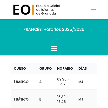
FRANCÉS: Horarios 2025/2026
CURSO
GRUPO
HORARIO
DÍAS
AULA
09:30 -
1 BÁSICO
A
MJ
B.4
11:45
16:30 -
1 BÁSICO
B
MJ
13
18:45