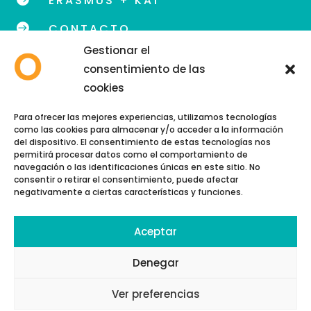
ERASMUS + KA1

CONTACTO
Gestionar el
consentimiento de las
cookies
info@eoidegranada.org
Para ofrecer las mejores experiencias, utilizamos tecnologías
como las cookies para almacenar y/o acceder a la información
Teléfono: 958 89 48 54
del dispositivo. El consentimiento de estas tecnologías nos
permitirá procesar datos como el comportamiento de
navegación o las identificaciones únicas en este sitio. No
consentir o retirar el consentimiento, puede afectar
negativamente a ciertas características y funciones.
Aceptar
Copyright © 2026 | EOI GRANADA
Política de cookies
Denegar
Política de privacidad
Ver preferencias
Aviso Legal