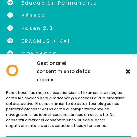

Educación Permanente

Séneca

Pasen 2.0

ERASMUS + KA1

CONTACTO
Gestionar el
consentimiento de las
cookies
info@eoidegranada.org
Para ofrecer las mejores experiencias, utilizamos tecnologías
como las cookies para almacenar y/o acceder a la información
Teléfono: 958 89 48 54
del dispositivo. El consentimiento de estas tecnologías nos
permitirá procesar datos como el comportamiento de
navegación o las identificaciones únicas en este sitio. No
consentir o retirar el consentimiento, puede afectar
negativamente a ciertas características y funciones.