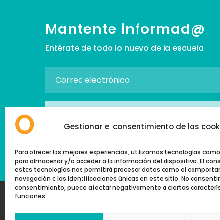
Mantente informad@
Entérate de todo lo nuevo de la escuela
SUSCRIBIRSE
Gestionar el consentimiento de las cook
→ Acepto la
Política de Privacidad
Para ofrecer las mejores experiencias, utilizamos tecnologías como
para almacenar y/o acceder a la información del dispositivo. El co
estas tecnologías nos permitirá procesar datos como el comport
navegación o las identificaciones únicas en este sitio. No consentir o
consentimiento, puede afectar negativamente a ciertas caracterís
funciones.
info@eoidegranada.org