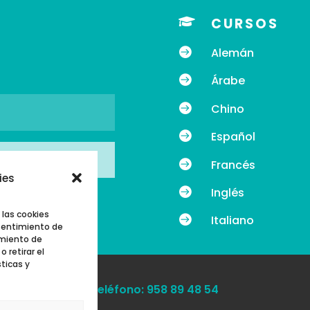

CURSOS

Alemán

Árabe

Chino

Español

Francés
ies

Inglés
 las cookies

Italiano
nsentimiento de
amiento de
 retirar el
ticas y
Teléfono: 958 89 48 54