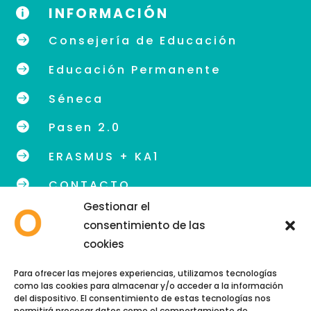
INFORMACIÓN


Consejería de Educación

Educación Permanente

Séneca

Pasen 2.0

ERASMUS + KA1

CONTACTO
Gestionar el
consentimiento de las
cookies
info@eoidegranada.org
Para ofrecer las mejores experiencias, utilizamos tecnologías
como las cookies para almacenar y/o acceder a la información
Teléfono: 958 89 48 54
del dispositivo. El consentimiento de estas tecnologías nos
permitirá procesar datos como el comportamiento de