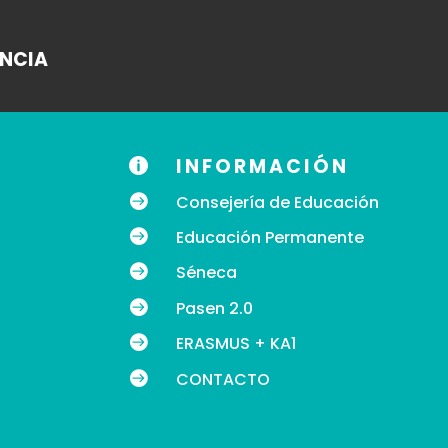
ANCIA
INFORMACIÓN


Consejería de Educación

Educación Permanente

Séneca

Pasen 2.0

ERASMUS + KA1

CONTACTO