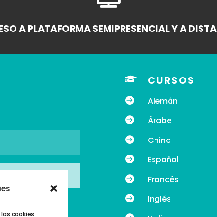
SO A PLATAFORMA SEMIPRESENCIAL Y A DIST

CURSOS

Alemán

Árabe

Chino

Español

Francés
ies

Inglés
 las cookies