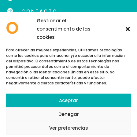

CONTACTO
Gestionar el
consentimiento de las
cookies
info@eoidegranada.org
Para ofrecer las mejores experiencias, utilizamos tecnologías
como las cookies para almacenar y/o acceder a la información
Teléfono: 958 89 48 54
del dispositivo. El consentimiento de estas tecnologías nos
permitirá procesar datos como el comportamiento de
navegación o las identificaciones únicas en este sitio. No
consentir o retirar el consentimiento, puede afectar
negativamente a ciertas características y funciones.
Aceptar
Copyright © 2026 | EOI GRANADA
Política de cookies
Denegar
Política de privacidad
Ver preferencias
Aviso Legal