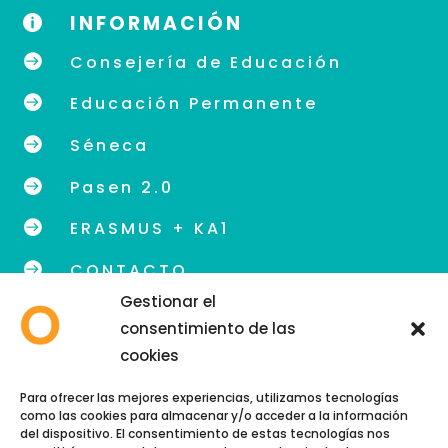
INFORMACIÓN


Consejería de Educación

Educación Permanente

Séneca

Pasen 2.0

ERASMUS + KA1

CONTACTO
Gestionar el
consentimiento de las
cookies
info@eoidegranada.org
Para ofrecer las mejores experiencias, utilizamos tecnologías
como las cookies para almacenar y/o acceder a la información
Teléfono: 958 89 48 54
del dispositivo. El consentimiento de estas tecnologías nos