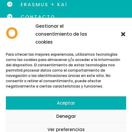

ERASMUS + KA1

CONTACTO
Gestionar el
consentimiento de las
cookies
info@eoidegranada.org
Para ofrecer las mejores experiencias, utilizamos tecnologías
como las cookies para almacenar y/o acceder a la información
Teléfono: 958 89 48 54
del dispositivo. El consentimiento de estas tecnologías nos
permitirá procesar datos como el comportamiento de
navegación o las identificaciones únicas en este sitio. No
consentir o retirar el consentimiento, puede afectar
negativamente a ciertas características y funciones.
Aceptar
Copyright © 2026 | EOI GRANADA
Política de cookies
Denegar
Política de privacidad
Ver preferencias
Aviso Legal