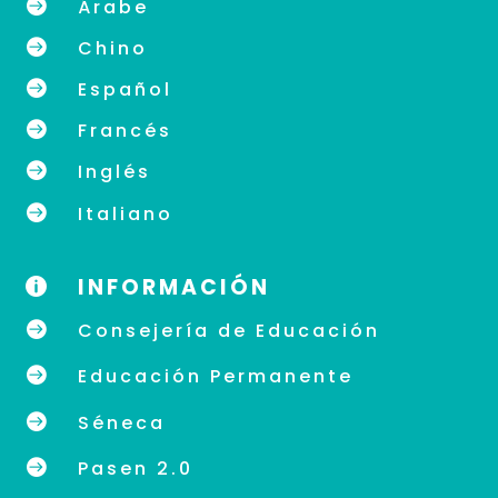

Árabe

Chino

Español

Francés

Inglés

Italiano
INFORMACIÓN


Consejería de Educación

Educación Permanente

Séneca

Pasen 2.0