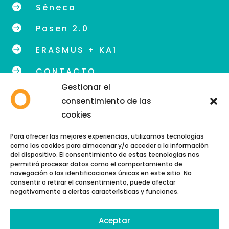

Séneca

Pasen 2.0

ERASMUS + KA1

CONTACTO
Gestionar el
consentimiento de las
cookies
info@eoidegranada.org
Para ofrecer las mejores experiencias, utilizamos tecnologías
como las cookies para almacenar y/o acceder a la información
Teléfono: 958 89 48 54
del dispositivo. El consentimiento de estas tecnologías nos
permitirá procesar datos como el comportamiento de
navegación o las identificaciones únicas en este sitio. No
consentir o retirar el consentimiento, puede afectar
negativamente a ciertas características y funciones.
Aceptar
Copyright © 2026 | EOI GRANADA