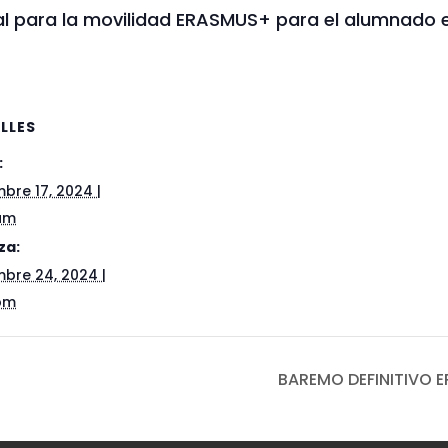
al para la movilidad ERASMUS+ para el alumnado e
LLES
:
mbre 17, 2024 |
am
za:
mbre 24, 2024 |
pm
BAREMO DEFINITIVO