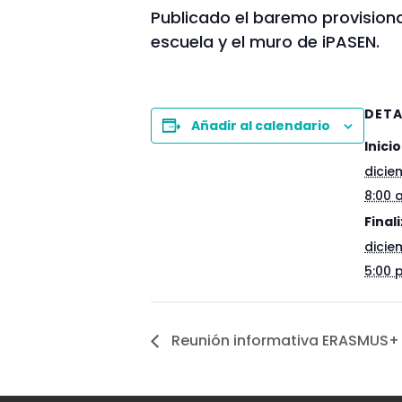
Publicado el baremo provision
escuela y el muro de iPASEN.
DETA
Añadir al calendario
Inicio
dicie
8:00 
Finali
dicie
5:00 
Reunión informativa ERASMUS+