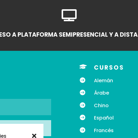

SO A PLATAFORMA SEMIPRESENCIAL Y A DIST

CURSOS

Alemán

Árabe

Chino

Español

Francés
ies