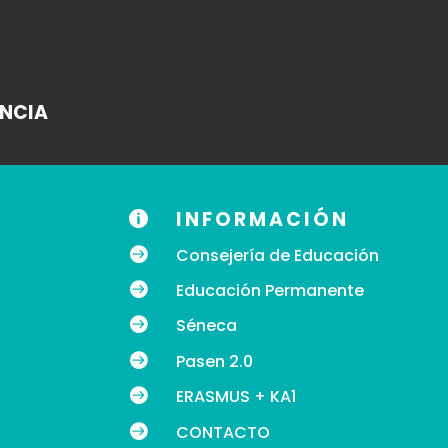
ANCIA
INFORMACIÓN


Consejería de Educación

Educación Permanente

Séneca

Pasen 2.0

ERASMUS + KA1

CONTACTO