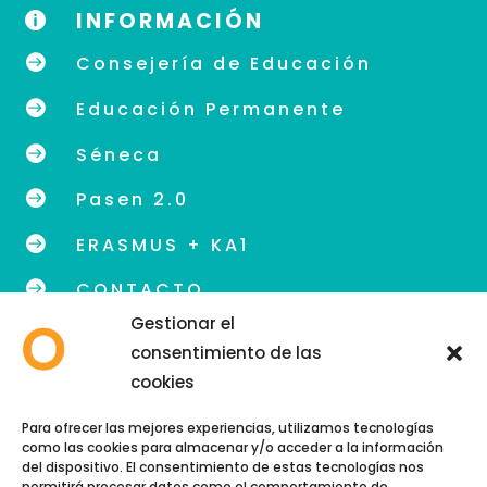
INFORMACIÓN


Consejería de Educación

Educación Permanente

Séneca

Pasen 2.0

ERASMUS + KA1

CONTACTO
Gestionar el
consentimiento de las
cookies
info@eoidegranada.org
Para ofrecer las mejores experiencias, utilizamos tecnologías
como las cookies para almacenar y/o acceder a la información
Teléfono: 958 89 48 54
del dispositivo. El consentimiento de estas tecnologías nos
permitirá procesar datos como el comportamiento de