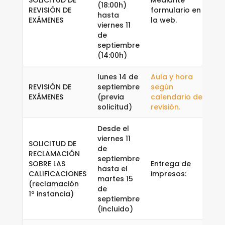
SOLICITUD DE
Mediante
(18:00h)
REVISIÓN DE
formulario en
hasta
EXÁMENES
la web.
viernes 11
de
septiembre
(14:00h)
lunes 14 de
Aula y hora
REVISIÓN DE
septiembre
según
EXÁMENES
(previa
calendario de
solicitud)
revisión.
Desde el
viernes 11
SOLICITUD DE
de
RECLAMACIÓN
septiembre
SOBRE LAS
Entrega de
hasta el
CALIFICACIONES
impresos:
martes 15
(reclamación
de
1º instancia)
septiembre
(incluido)