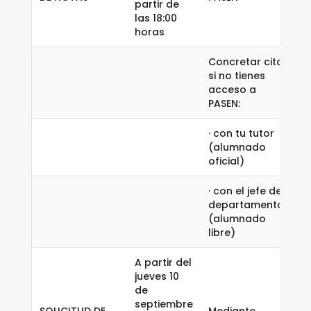
partir de
las 18:00
horas
Concretar cita
si no tienes
acceso a
PASEN:
· con tu tutor
(alumnado
oficial)
· con el jefe de
departamento
(alumnado
libre)
A partir del
jueves 10
de
septiembre