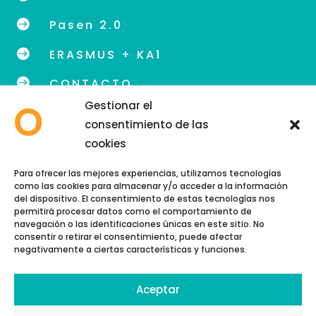

Pasen 2.0

ERASMUS + KA1

CONTACTO
Gestionar el
consentimiento de las
cookies
info@eoidegranada.org
Para ofrecer las mejores experiencias, utilizamos tecnologías
como las cookies para almacenar y/o acceder a la información
Teléfono: 958 89 48 54
del dispositivo. El consentimiento de estas tecnologías nos
permitirá procesar datos como el comportamiento de
navegación o las identificaciones únicas en este sitio. No
consentir o retirar el consentimiento, puede afectar
negativamente a ciertas características y funciones.
Aceptar
Copyright © 2026 | EOI GRANADA